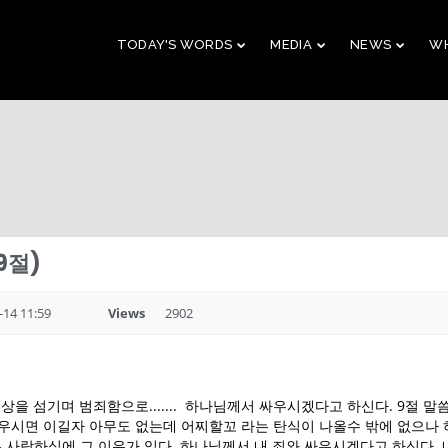
TODAY'S WORDS
MEDIA
NEWS
WH
29
10
CHRISTMAS
NOVEMBER
AUGUST
CONCERT 2023
2023
2023
9절)
10
21
2019 CONNECTION
AUGUST
APRIL
-14 11:59
Views
2902
2023
2023
9
5
 우상을 섬기며 범죄함으로....... 하나님께서 싸우시겠다고 하신다. 9절 
서 싸우시면 이길자 아무도 없는데 어찌할꼬 라는 탄식이 나올수 밖에 없
VBS 2022 RECAP
AUGUST
JULY
 사랑하심에 그 이유가 있다. 하나님께서 내 죄와 싸우시겠다고 하신다.