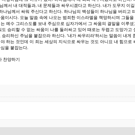
VIDEO
2022
2022
님께서 내 대적들과, 내 문제들과 싸우시겠다고 하신다. 내가 도무지 이길
 하나님께서 싸워 주신다고 하신다. 하나님의 백성들이 하나님을 버리고 
싸움이시다. 오늘 말씀 속에 나오는 범죄한 이스라엘을 책망하시며 그들을
20
9
서는 예수 그리스도를 보내 주심으로 십자가에서 그 싸움의 결말을 이루셨고
워도 승리할 수 없는 싸움이 나를 둘러싸고 있어 때로는 두렵고 도망가고 
MERRY
DECEMBER
DECEMBE
 승리하신 주님을 붙잡으라 하신다. '내가 싸우리라'하시는 말씀이 내게 
CHRISTMAS &
2020
2020
야 하는 것인데 이 죄는 세상의 지식으로 싸우는 것도 아니요 내 힘으로 
HAPPY NEW
하심을 붙잡는다.
YEAR!
사 찬양하기