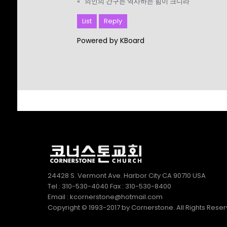
«
의인의 간구는 역사하는 힘이 크니라
List
Reply
Powered by KBoard
24428 S. Vermont Ave. Harbor City CA 90710 USA
Tel : 310-530-4040 Fax : 310-530-8400
Email : kcornerstone@hotmail.com
Copyright © 1993-2017 by Cornerstone. All Rights Rese