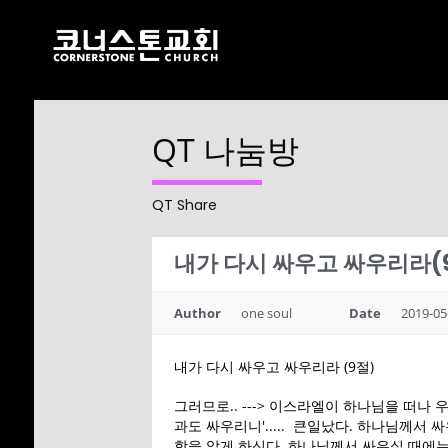
QT 나눔방
17
CHRISTMAS
DECEMBER
CONCERT 2024
2024
QT Share
내가 다시 싸우고 싸우리라(
10
2021 CONNECTION
AUGUST
Author
one soul
Date
2019-05
2023
내가 다시 싸우고 싸우리라 (9절)
9
그러므로.. ---> 이스라엘이 하나님을 떠나
과도 싸우리니'..... 큰일났다. 하나님께
CORNERSTONE
AUGUST
함을 알게 하신다. 하나님께서 싸우실 때에는