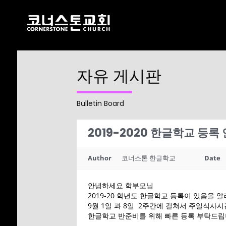
자유 게시판
17
CHRISTMAS
DECEMBER
CONCERT 2024
2024
Bulletin Board
2019-2020 한글학교 등록
10
2021 CONNECTION
AUGUST
Author
코너스톤 한글학교
Date
2023
안녕하세요 학부모님
2019-20 학년도 한글학교 등록이 있음을 
9
9월 1일 과 8일 2주간에 걸쳐서 주일식사
한글학교 반준비를 위해 빠른 등록 부탁드립
CORNERSTONE
AUGUST