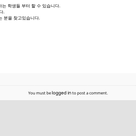
VIDEO
2022
2022
 입학하는 학생들 부터 할 수 있습니다.
다.
는 분을 찾고있습니다.
20
9
MERRY
DECEMBER
DECEMBE
CHRISTMAS &
2020
2020
HAPPY NEW
YEAR!
logged in
You must be
to post a comment.