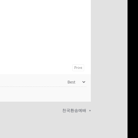
CHURCH VBS
REGISTRATION
MICHAEL김 형제
R
님 간증 2020년10
월18일 첫예배 27
주년 감사예배에서
Print
천국환송예배
»