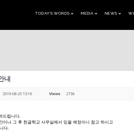
TODAY'S WORDS
MEDIA
NEWS
WH
29
10
CHRISTMAS
NOVEMBER
AUGUST
CONCERT 2023
2023
2023
 안내
10
21
2019 CONNECTION
AUGUST
APRIL
2019-08-25 13:16
Views
2736
2023
2023
알려드립니다.
9
5
시간이나 그 후 한글학교 사무실에서 있을 예정이니 참고 하시고
니다.
VBS 2022 RECAP
AUGUST
JULY