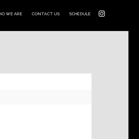
INSTAGRAM
O WE ARE
CONTACT US
SCHEDULE
2022
CONNECTION
CORNERSTONE’S
SOCIAL MEDIA LINKS
2022 CORNERSTONE