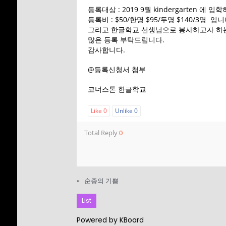
SUNDAY SCHOOL
2022
등록대상 : 2019 9월 kindergarten 에
DIRECTOR 정호용
등록비 : $50/한명 $95/두명 $140/3명 입니
선생 간증
그리고 한글학교 선생님으로 봉사하고자 하
2
많은 등록 부탁드립니다.
감사합니다.
김정희 집사의 간증
APRIL
2022
@등록신청서 첨부
코너스톤 한글학교
Like
0
Unlike
0
Total Reply
0
«
순종의 기쁨
List
Powered by KBoard