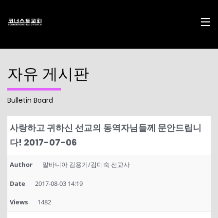
자유 게시판
Bulletin Board
17
29
10
DECEMBER
NOVEMBER
AUGUST
사랑하고 귀하신 선교의 동역자님들께 문안드립니
2024
2023
2023
CHRISTMAS
CHRISTMAS
2022
다! 2017-07-06
CONCERT
CONCERT
CONNECTION
2024
2023
Author
알바니아 김용기/김미숙 선교사
10
10
21
Date
2017-08-03 14:19
AUGUST
AUGUST
APRIL
2023
2023
2023
2021
2019
CORNERSTONE’S
Views
1482
CONNECTION
CONNECTION
SOCIAL MEDIA