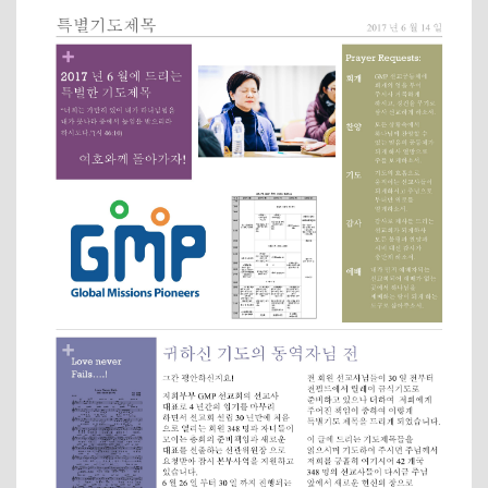
LINKS
9
9
5
AUGUST
AUGUST
JULY
2022
2022
2022
CORNERSTONE
VBS 2022
2022
SUNDAY
RECAP
CORNERSTONE
SCHOOL
VIDEO
CHURCH VBS
DIRECTOR 정호
REGISTRATION
2
20
9
용 선생 간증
APRIL
DECEMBER
DECEMBER
2022
2020
2020
김정희
MERRY
MICHAEL김
집사의
CHRISTMAS
형제님 간증
간증
& HAPPY
2020년10월
NEW YEAR!
18일 첫예배
27주년 감사
예배에서