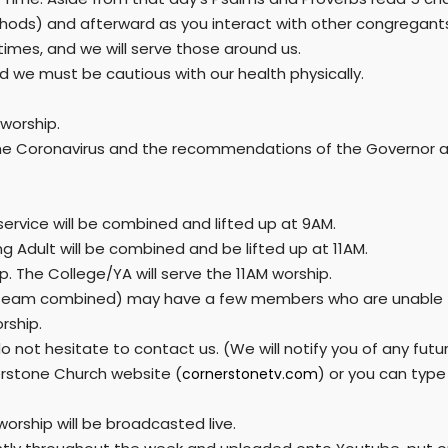
hods) and afterward as you interact with other congregants
 times, and we will serve those around us.
t and we must be cautious with our health physically.
 worship.
f the Coronavirus and the recommendations of the Governor 
service will be combined and lifted up at 9AM.
ng Adult will be combined and be lifted up at 11AM.
p. The College/YA will serve the 11AM worship.
team combined) may have a few members who are unable t
orship.
o not hesitate to contact us. (We will notify you of any fu
erstone Church website (
) or you can typ
cornerstonetv.com
orship will be broadcasted live.