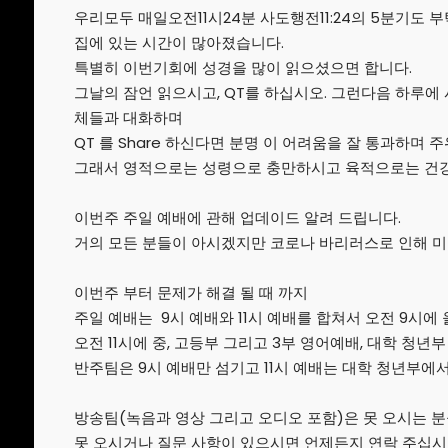
SUNDAY SCHOOL
2022
우리모두 매일오전11시24분 사도행전11:24의 5분기도 부
DIRECTOR 정호용
선생 간증
집에 있는 시간이 많아졌습니다.
특별히 이번기회에 성경을 많이 읽으셨으면 합니다.
2
그날의 잠언 읽으시고, QT를 하십시오. 그런다음 하루에
김정희 집사의 간증
APRIL
체들과 대화하며
2022
QT 를 Share 하신다면 분명 이 어려움을 잘 통과하며 
그래서 영적으로는 성령으로 충만하시고 육적으로는 건강
이번주 주일 예배에 관해 업데이드 알려 드립니다.
거의 모든 분들이 아시겠지만 코로나 바리러스로 인해 미
이번주 부터 문제가 해결 될 때 까지
주일 예배는 9시 예배와 11시 예배를 합쳐서 오전 9시에
오전 11시에 중, 고등부 그리고 3부 영어예배, 대학 청년
반주팀은 9시 예배만 섬기고 11시 예배는 대학 청년부에서
방송팀(녹음과 영상 그리고 오디오 포함)은 못 오시는 분
못 오시거나 질문 사항이 있으시면 언제든지 연락 주십시