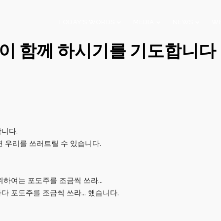
TODAY'S WORDS
MEDIA
NEWS
WH
강이 함께 하시기를 기도합니다
29
10
CHRISTMAS
NOVEMBER
AUGUST
CONCERT 2023
2023
2023
니다.
10
21
 우리를 쓰러트릴 수 있습니다.
2019 CONNECTION
AUGUST
APRIL
2023
2023
 위하여는 포도주를 조금씩 쓰라…
다 포도주를 조금씩 쓰라… 했습니다.
9
5
VBS 2022 RECAP
AUGUST
JULY