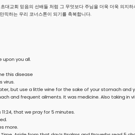
초대교회 믿음의 선배들 처럼 그 무엇보다 주님을 더욱 더욱 의지하시
 만끽하는 우리 코너스톤이 되기를 축복합니다.
e upon you all.
e this disease
s virus.
water, but use a little wine for the sake of your stomach and 
mach and frequent ailments. It was medicine. Also taking in v
 11:24, that we pray for 5 minutes.
ned.
les more.
 Time. Aside from that day’s Psalms and Proverbs read 5 chap