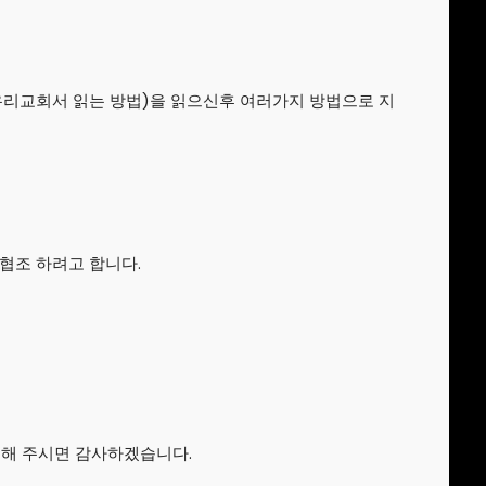
CHURCH VBS
REGISTRATION
(우리교회서 읽는 방법)을 읽으신후 여러가지 방법으로 지
MICHAEL김 형제
R
님 간증 2020년10
월18일 첫예배 27
주년 감사예배에서
 협조 하려고 합니다.
역 해 주시면 감사하겠습니다.