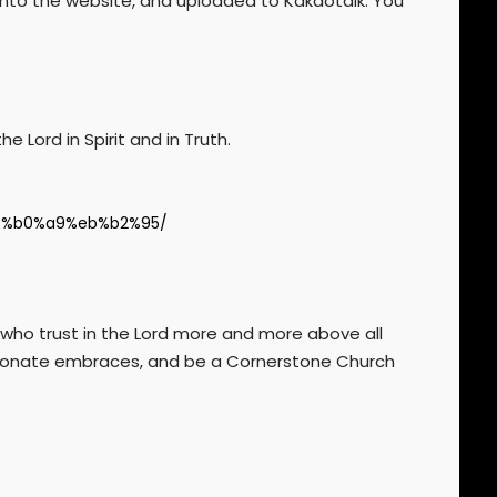
nto the website, and uploaded to Kakaotalk. You
e Lord in Spirit and in Truth.
eb%b0%a9%eb%b2%95/
 who trust in the Lord more and more above all
passionate embraces, and be a Cornerstone Church