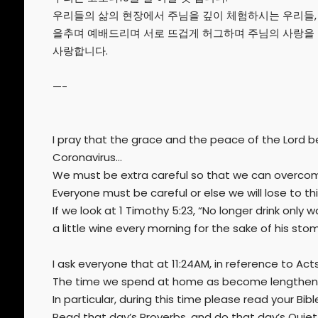
우리들의 삶의 현장에서 주님을 깊이 체험하시는 우리들, 
을추며 예배드리며 서로 뜨겁게 허그하며 주님의 사랑을
사랑합니다.
—-
I pray that the grace and the peace of the Lord b
Coronavirus…
We must be extra careful so that we can overcom
Everyone must be careful or else we will lose to thi
If we look at 1 Timothy 5:23, “No longer drink only 
a little wine every morning for the sake of his sto
I ask everyone that at 11:24AM, in reference to Acts
The time we spend at home as become lengthe
In particular, during this time please read your Bib
Read that day’s Proverbs, and do that day’s Quiet