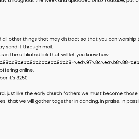
ently throughout the week and uploaded onto Youtube, put o
all other things that may distract so that you can worship th
ay send it through mail.
 is the affiliated link that will let you know how.
17/%ec%98%a8%eb%9d%bc%ec%9d%b8-%ed%97%8c%ea%b8%88-%
 offering online.
ber it’s 8250.
ord, just like the early church fathers we must become those
ses, that we will gather together in dancing, in praise, in 