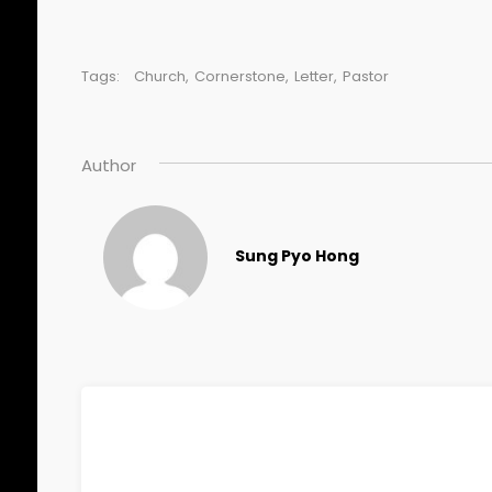
Tags:
Church
,
Cornerstone
,
Letter
,
Pastor
Author
Sung Pyo Hong