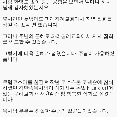
사람 한명도 없이 텅빈 공항을 보면서 얼마나 하나
2
님께 감사했었는지요.
김정희 집사의 간증
APRIL
2022
몇시간만 늣었어도 파리침례교회에서 저녁 집회를
섬길 수 없을 뻔 했습니다.
20
그러나 주님의 은혜로 파리침례교회에서 저녁 집회
를 인도할 수 있었습니다.
MERRY CHRISTMAS &
DECEMBER
HAPPY NEW YEAR!
2020
그렇기에 더욱 은혜가 넘쳤습니다. 주님이 사용하셨
습니다.
9
MICHAEL김 형제님 간증
DECEMBER
2020년10월18일 첫예배
2020
유럽코스타를 섬긴후 작년 코너스톤 코넥숀에 참석
27주년 감사예배에서
하셨던 김만종목사님이 섬기시는 독일 Frankfurt에
있는 우리교회 에서 3일간 참 행복한 집회로 섬겼습
니다.
목사님 부부는 진실한 주님의 일꾼들이었습니다.