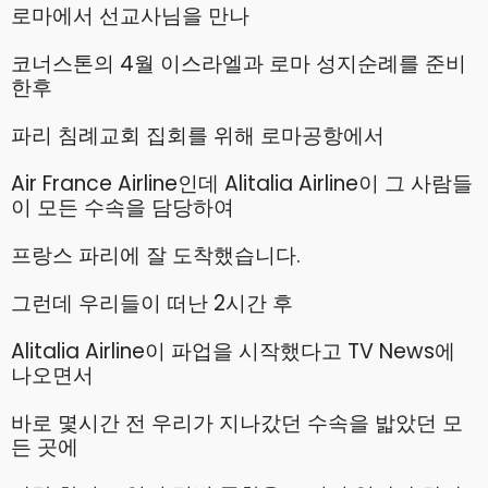
2023
로마에서 선교사님을 만나
코너스톤의 4월 이스라엘과 로마 성지순례를 준비
한후
9
CORNERSTONE SUNDAY
AUGUST
파리 침례교회 집회를 위해 로마공항에서
SCHOOL DIRECTOR 정호
2022
용 선생 간증
Air France Airline인데 Alitalia Airline이 그 사람들
이 모든 수속을 담당하여
9
프랑스 파리에 잘 도착했습니다.
VBS 2022 RECAP VIDEO
AUGUST
2022
그런데 우리들이 떠난 2시간 후
Alitalia Airline이 파업을 시작했다고 TV News에
5
나오면서
2022 CORNERSTONE
JULY
CHURCH VBS REGISTRATION
2022
바로 몇시간 전 우리가 지나갔던 수속을 밟았던 모
든 곳에