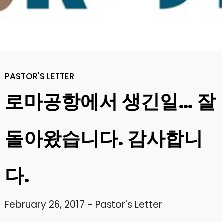
10
2022 CONNECTION
AUGUST
2023
10
PASTOR'S LETTER
2021 CONNECTION
AUGUST
로마공항에서 생긴일… 잘
2023
돌아왔습니다. 감사합니
10
2019 CONNECTION
AUGUST
2023
다.
21
February 26, 2017
-
Pastor's Letter
CORNERSTONE’S SOCIAL
APRIL
MEDIA LINKS